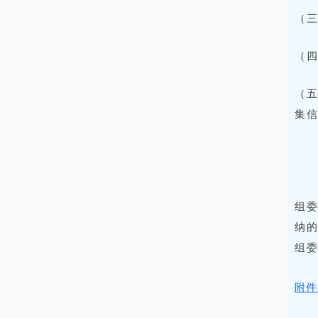
（三
（四
（五
集
组
纳的
组委
附件