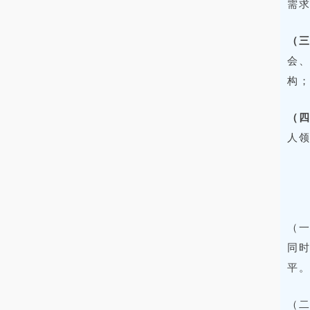
需
（
会
构
（
人
（
同
平
（