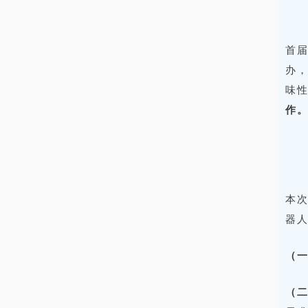
首届
办
味
作
本
器
（
（