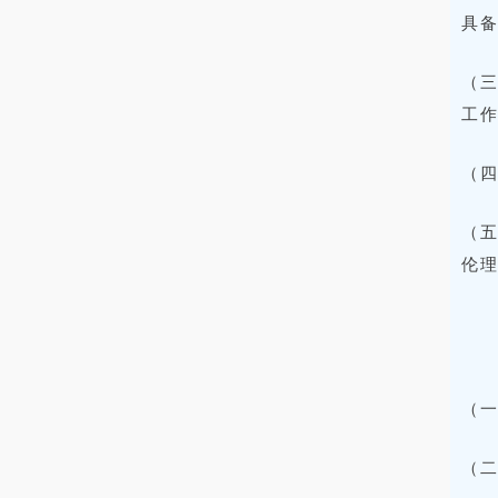
具
（
工
（
（
伦
（一
（